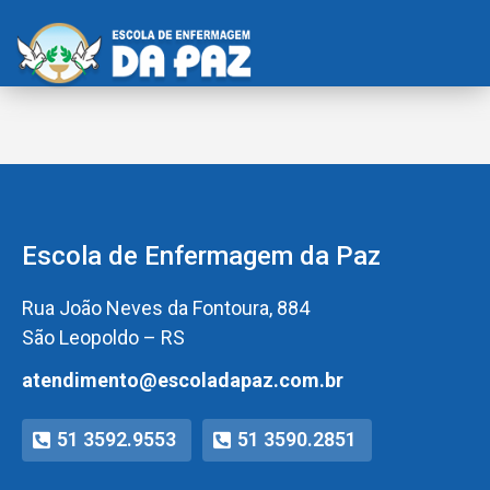
Escola de Enfermagem da Paz
Rua João Neves da Fontoura, 884
São Leopoldo – RS
atendimento@escoladapaz.com.br
51 3592.9553
51 3590.2851