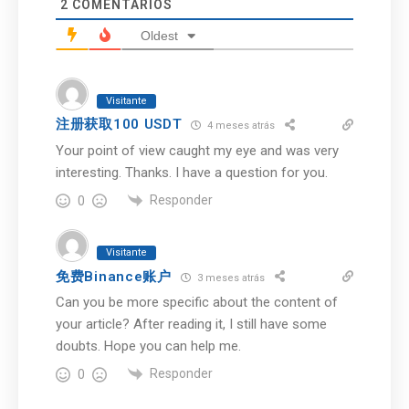
2
COMENTÁRIOS
Oldest
Visitante
注册获取100 USDT
4 meses atrás
Your point of view caught my eye and was very
interesting. Thanks. I have a question for you.
Responder
0
Visitante
免费Binance账户
3 meses atrás
Can you be more specific about the content of
your article? After reading it, I still have some
doubts. Hope you can help me.
Responder
0