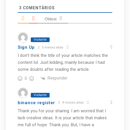
3
COMENTÁRIOS
Oldest
Visitante
Sign Up
5 meses atrás
I don’t think the title of your article matches the
content lol. Just kidding, mainly because I had
some doubts after reading the article.
Responder
0
Visitante
binance register
4 meses atrás
Thank you for your sharing. I am worried that I
lack creative ideas. It is your article that makes
me full of hope. Thank you. But, I have a