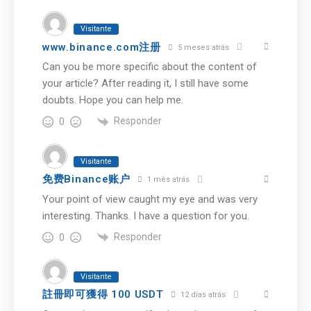
Visitante
www.binance.com注册
5 meses atrás
Can you be more specific about the content of
your article? After reading it, I still have some
doubts. Hope you can help me.
Responder
0
Visitante
免费Binance账户
1 mês atrás
Your point of view caught my eye and was very
interesting. Thanks. I have a question for you.
Responder
0
Visitante
註冊即可獲得 100 USDT
12 dias atrás