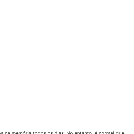
s na memória todos os dias. No entanto, é normal que