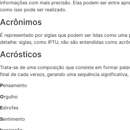
informações com mais precisão. Elas podem ser entre apre
como isso pode ser realizado.
Acrônimos
É representado por siglas que podem ser lidas como uma p
detalhe: siglas, como IPTU, não são entendidas como acrôn
Acrósticos
Trata-se de uma composição que consiste em formar palavra
final de cada versos, gerando uma sequência significativa,
P
ensamento
O
rgulho
E
strofes
S
entimento