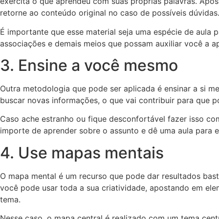
exercita o que aprendeu com suas próprias palavras. Após,
retorne ao conteúdo original no caso de possíveis dúvidas
É importante que esse material seja uma espécie de aula p
associações e demais meios que possam auxiliar você a ap
3. Ensine a você mesmo
Outra metodologia que pode ser aplicada é ensinar a si me
buscar novas informações, o que vai contribuir para que 
Caso ache estranho ou fique desconfortável fazer isso c
importe de aprender sobre o assunto e dê uma aula para e
4. Use mapas mentais
O mapa mental é um recurso que pode dar resultados bastant
você pode usar toda a sua criatividade, apostando em ele
tema.
Nesse caso, o mapa central é realizado com um tema centr