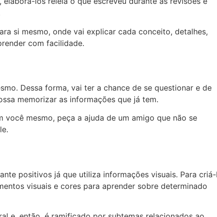
 elaborá-los releia o que escreveu durante as revisões e
.
ara si mesmo, onde vai explicar cada conceito, detalhes,
render com facilidade.
smo. Dessa forma, vai ter a chance de se questionar e de
possa memorizar as informações que já tem.
om você mesmo, peça a ajuda de um amigo que não se
le.
e positivos já que utiliza informações visuais. Para criá-
mentos visuais e cores para aprender sobre determinado
al e, então, é ramificado por subtemas relacionados ao