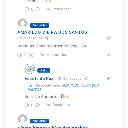
seu sucesso
Responder
0
Visitante
AMARILDO VIEIRA DOS SANTOS
5 anos atrás
otimo as dicas recomendo segui las
Responder
0
Autor
Escola da Paz
5 anos atrás
Responder para
AMARILDO VIEIRA DOS
SANTOS
Sucesso Aamarildo
Responder
0
Visitante
b"asta binance h"anvisningskod